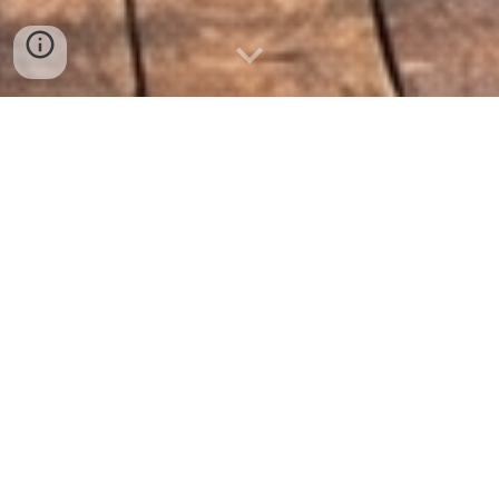
Maraú Summit: 3 dias de conexão,
experiência e oportunidade de negócios
Março
de 2026
O
Maraú Summit
foi mais do que um evento —
foi uma experiência estratégica que conectou
pessoas, negócios e o potencial único da
Península de Maraú. Ao longo de três dias