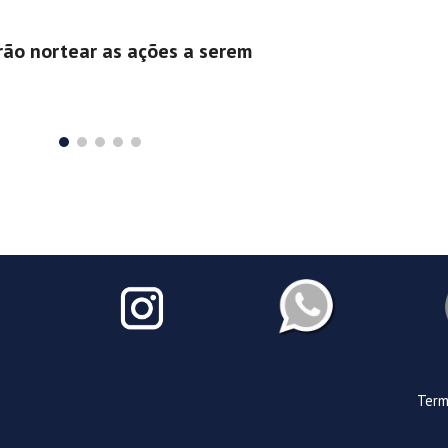
irão nortear as ações a serem
s
Term
e