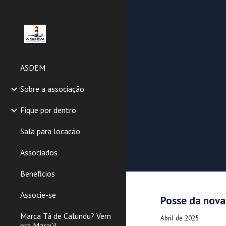
Sk
ASDEM
Sobre a associação
Fique por dentro
Sala para locacão
Associados
Beneficios
Associe-se
Posse da nova
Marca Tá de Calundu? Vem
Abril de 202
5
pra Maraú!