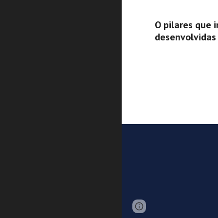
O pilares que 
desenvolvida
Page
Report abus